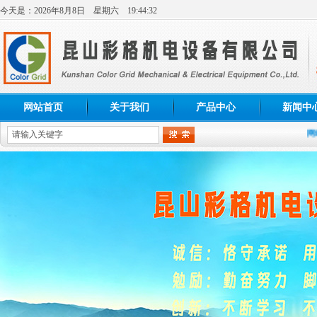
今天是：
2026年
8月
8日
星期六
19:44:33
网站首页
关于我们
产品中心
新闻中
网站