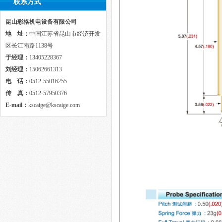
联系方式
昆山彩格机电设备有限公司
地 址：
中国江苏省昆山市经济开发
区长江南路1138号
于经理：
13405228367
刘经理：
15062661313
电 话：
0512-55016255
传 真：
0512-57950376
E-mail：
kscaige@kscaige.com