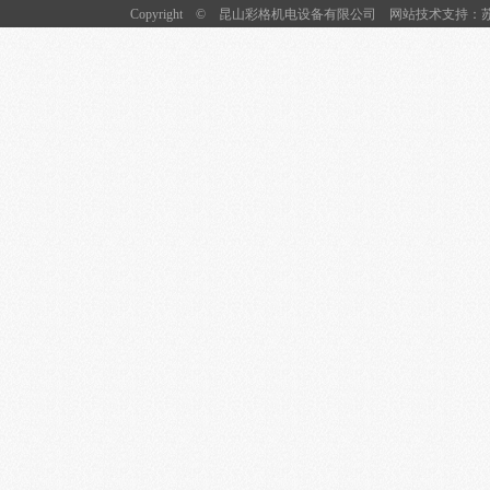
Copyright ©
昆山彩格机电设备有限公司
网站技术支持：