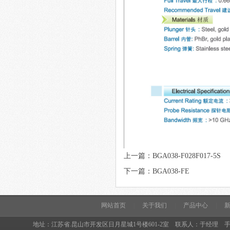
上一篇：
BGA038-F028F017-5S
下一篇：
BGA038-FE
网站首页
|
关于我们
|
产品中心
|
地址：江苏省.昆山市开发区日月星城1号楼601-2室 联系人：于经理 手机：13405228