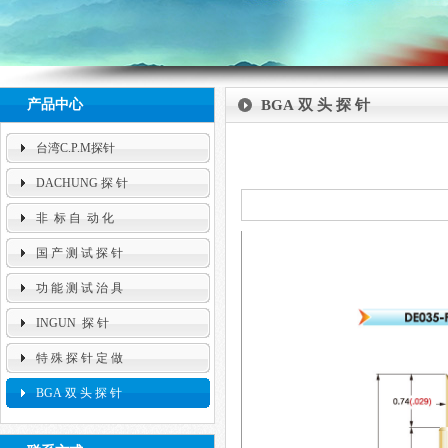
null
产品中心
BGA 双 头 探 针
台湾C.P.M探针
DACHUNG 探 针
非 标 自 动 化
国 产 测 试 探 针
功 能 测 试 治 具
INGUN 探 针
特 殊 探 针 定 做
BGA 双 头 探 针