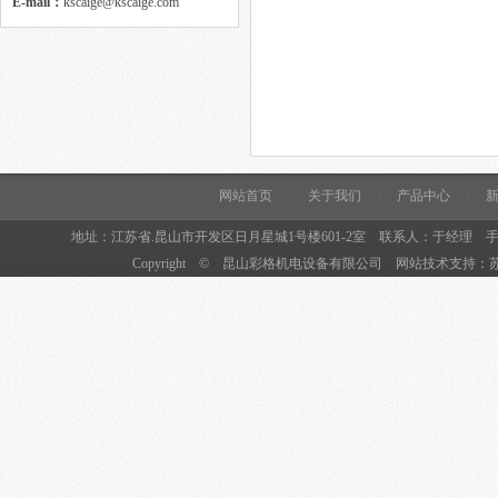
E-mail：
kscaige@kscaige.com
网站首页
|
关于我们
|
产品中心
|
地址：江苏省.昆山市开发区日月星城1号楼601-2室 联系人：于经理 手机：13405228
Copyright ©
昆山彩格机电设备有限公司
网站技术支持：