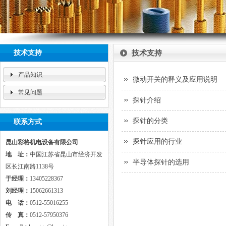
null
技术支持
技术支持
产品知识
微动开关的释义及应用说明
常见问题
探针介绍
探针的分类
联系方式
探针应用的行业
昆山彩格机电设备有限公司
地 址：
中国江苏省昆山市经济开发
半导体探针的选用
区长江南路1138号
于经理：
13405228367
刘经理：
15062661313
电 话：
0512-55016255
传 真：
0512-57950376