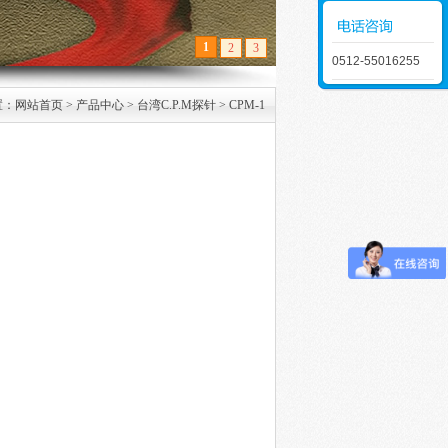
2
1
3
0512-55016255
置：
网站首页
>
产品中心
>
台湾C.P.M探针
>
CPM-1