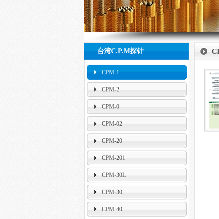
null
台湾C.P.M探针
C
CPM-1
CPM-2
CPM-0
CPM-02
CPM-20
CPM-201
CPM-30L
CPM-30
CPM-40