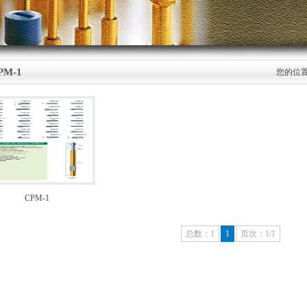
PM-1
您的位
CPM-1
总数：1
1
页次：1/1