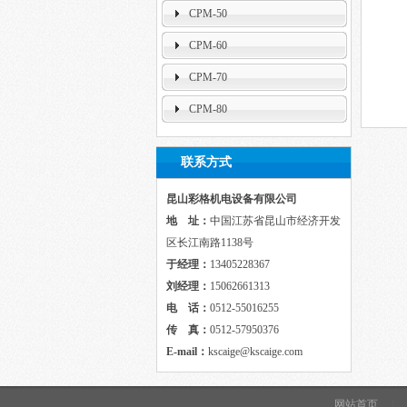
CPM-50
CPM-60
CPM-70
CPM-80
联系方式
昆山彩格机电设备有限公司
地 址：
中国江苏省昆山市经济开发
区长江南路1138号
于经理：
13405228367
刘经理：
15062661313
电 话：
0512-55016255
传 真：
0512-57950376
E-mail：
kscaige@kscaige.com
网站首页
|