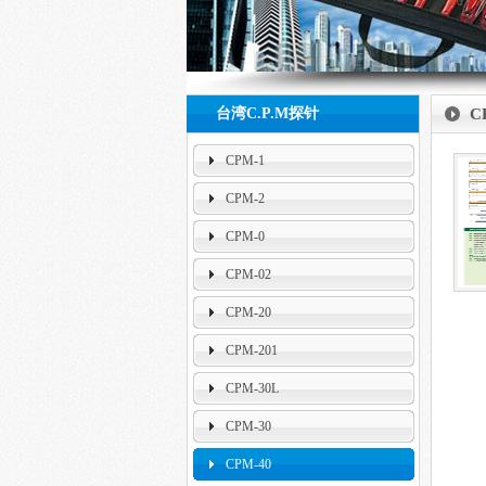
null
台湾C.P.M探针
C
CPM-1
CPM-2
CPM-0
CPM-02
CPM-20
CPM-201
CPM-30L
CPM-30
CPM-40