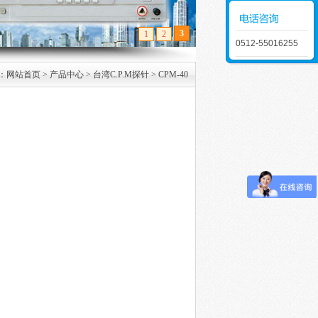
1
2
3
0512-55016255
：
网站首页
>
产品中心
>
台湾C.P.M探针
>
CPM-40