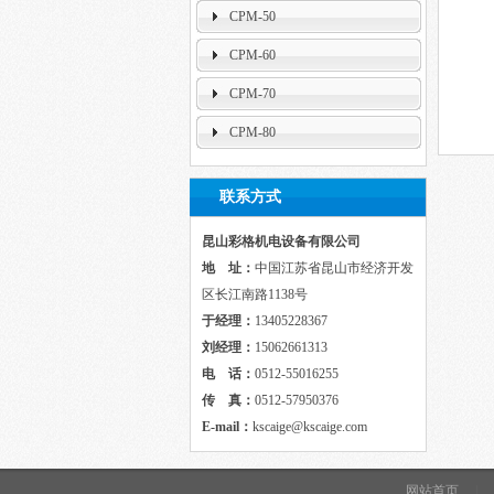
CPM-50
CPM-60
CPM-70
CPM-80
联系方式
昆山彩格机电设备有限公司
地 址：
中国江苏省昆山市经济开发
区长江南路1138号
于经理：
13405228367
刘经理：
15062661313
电 话：
0512-55016255
传 真：
0512-57950376
E-mail：
kscaige@kscaige.com
网站首页
|